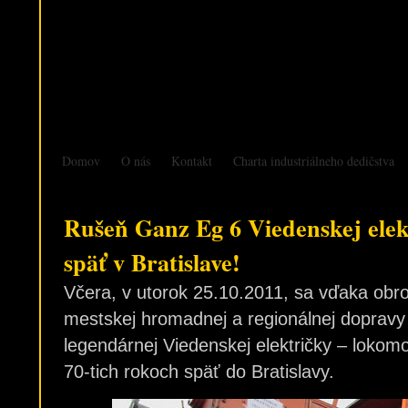
Domov
O nás
Kontakt
Charta industriálneho dedičstva
Rušeň Ganz Eg 6 Viedenskej elek
späť v Bratislave!
Včera, v utorok 25.10.2011, sa vďaka obr
mestskej hromadnej a regionálnej dopravy 
legendárnej Viedenskej električky – lokom
70-tich rokoch späť do Bratislavy.