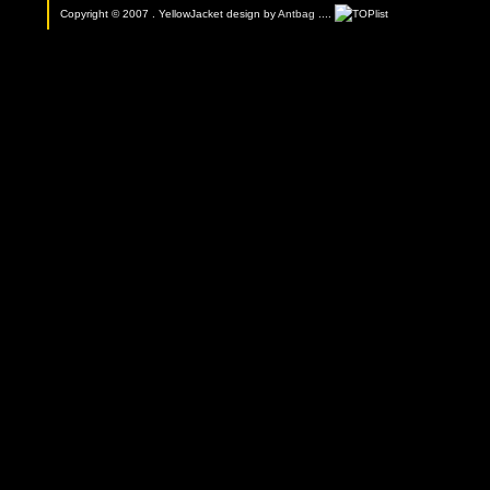
Copyright © 2007 . YellowJacket design by
Antbag
....