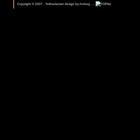
Copyright © 2007 . YellowJacket design by
Antbag
....