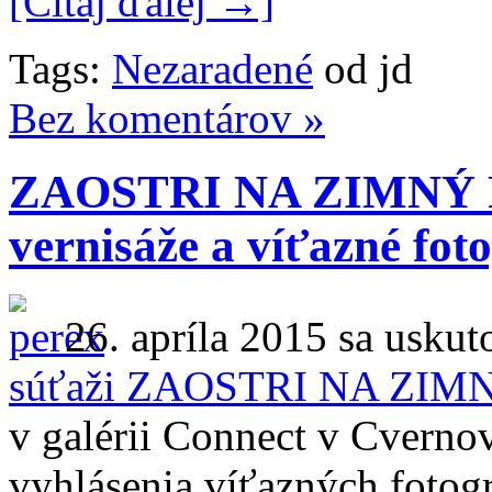
[Čítaj ďalej →]
Tags:
Nezaradené
od jd
Bez komentárov »
ZAOSTRI NA ZIMNÝ PR
vernisáže a víťazné foto
26. apríla 2015 sa uskut
súťaži ZAOSTRI NA ZIM
v galérii Connect v Cverno
vyhlásenia víťazných fotogr