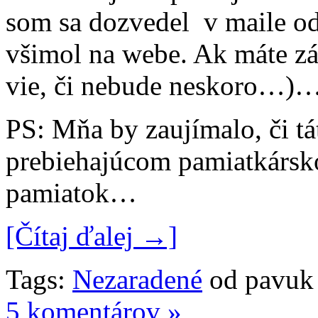
som sa dozvedel v maile od
všimol na webe. Ak máte záu
vie, či nebude neskoro…)
PS: Mňa by zaujímalo, či t
prebiehajúcom pamiatkársk
pamiatok…
[Čítaj ďalej →]
Tags:
Nezaradené
od pavuk
5 komentárov »