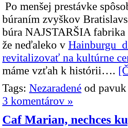
Po menšej prestávke spôsob
búraním zvyškov Bratislavsk
búra NAJSTARŠIA fabrika n
že neďaleko v
Hainburgu do
revitalizovať na kultúrne c
máme vzťah k histórii….
[Č
Tags:
Nezaradené
od pavuk
3 komentárov »
Caf Marian, nechces ku