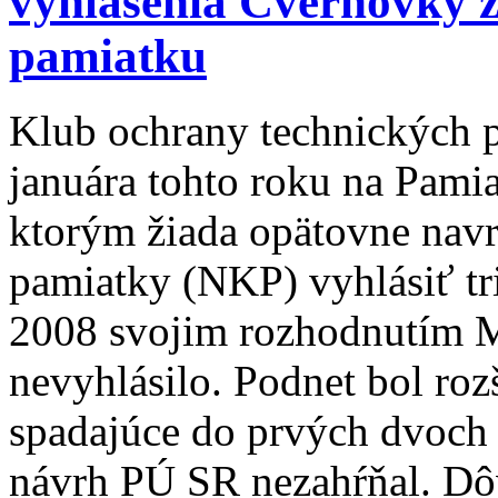
vyhlásenia Cvernovky 
pamiatku
Klub ochrany
technických 
januára tohto roku na Pami
ktorým žiada opätovne navr
pamiatky (NKP) vyhlásiť tri
2008 svojim rozhodnutím M
nevyhlásilo. Podnet bol rozš
spadajúce do prvých dvoch
návrh PÚ SR nezahŕňal. D