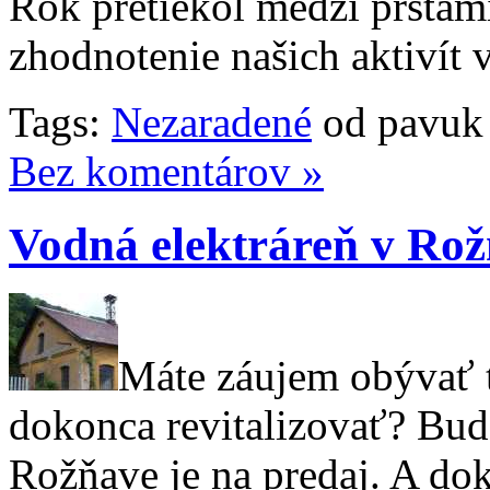
Rok pretiekol medzi prstami
zhodnotenie našich aktiví
Tags:
Nezaradené
od pavuk
Bez komentárov »
Vodná elektráreň v Ro
Máte záujem obývať 
dokonca revitalizovať? Bud
Rožňave je na predaj. A d