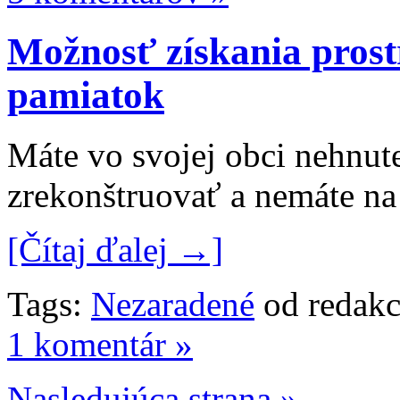
Možnosť získania pros
pamiatok
Máte vo svojej obci nehnut
zrekonštruovať a nemáte na 
[Čítaj ďalej →]
Tags:
Nezaradené
od redakc
1 komentár »
Nasledujúca strana »