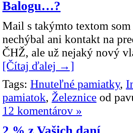
Balogu…?
Mail s takýmto textom so
nechýbal ani kontakt na pr
ČHŽ, ale už nejaký nový vl
[Čítaj ďalej →]
Tags:
Hnuteľné pamiatky
,
I
pamiatok
,
Železnice
od pav
12 komentárov »
2 % z Vašich daní