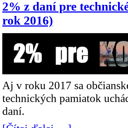
2% z daní pre technick
rok 2016)
Aj v roku 2017 sa občiansk
technických pamiatok uchá
daní.