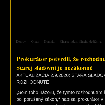
Domov
O nás
Kontakt
Charta industriálneho dedičstva
Prokurátor potvrdil, že rozhodn
Starej sladovni je nezákonné
AKTUALIZÁCIA 2.9.2020:
STARÁ SLADOV
ROZHODNUTÉ
„Som toho názoru, že týmto rozhodnutím 
bol porušený zákon,“ napísal prokurátor v 