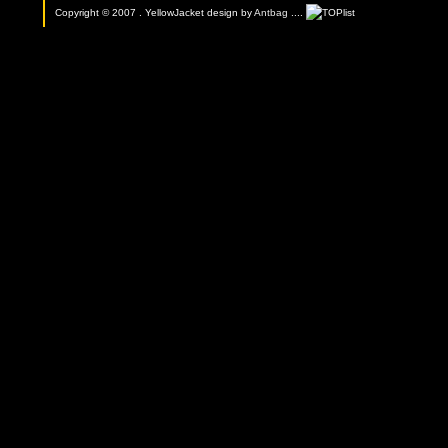
Copyright © 2007 . YellowJacket design by
Antbag
....