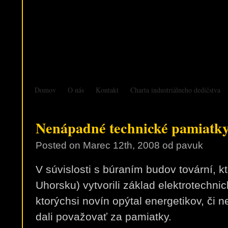
Domov
O nás
Kontakt
Charta industriálneho dedičstva
Nenápadné technické pamiat
Posted on
Marec 12th, 2008
od pavuk
V súvislosti s búraním budov tovární, k
Uhorsku) vytvorili základ elektrotechni
ktorýchsi novín opýtal energetikov, či n
dali považovať za pamiatky.