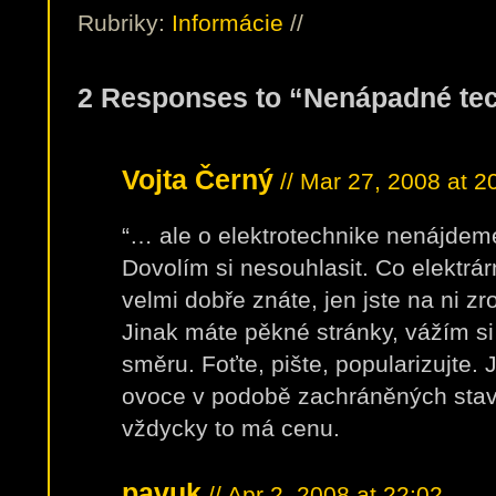
Rubriky:
Informácie
//
2 Responses to “Nenápadné te
Vojta Černý
// Mar 27, 2008 at 2
“… ale o elektrotechnike nenájdem
Dovolím si nesouhlasit. Co elektrár
velmi dobře znáte, jen jste na ni z
Jinak máte pěkné stránky, vážím si
směru. Foťte, pište, popularizujte. 
ovoce v podobě zachráněných stav
vždycky to má cenu.
pavuk
// Apr 2, 2008 at 22:02