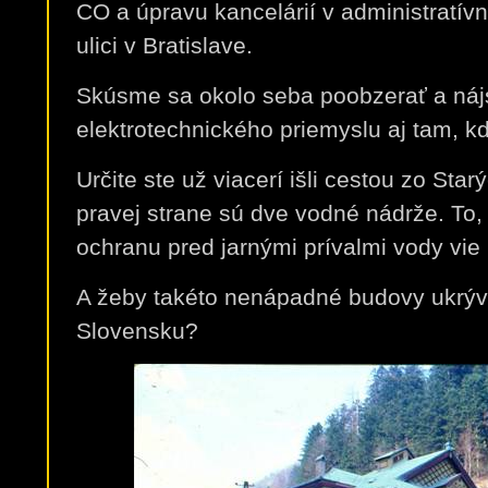
CO a úpravu kancelárií v administratí
ulici v Bratislave.
Skúsme sa okolo seba poobzerať a náj
elektrotechnického priemyslu aj tam, k
Určite ste už viacerí išli cestou zo Sta
pravej strane sú dve vodné nádrže. To, 
ochranu pred jarnými prívalmi vody vi
A žeby takéto nenápadné budovy ukrýva
Slovensku?