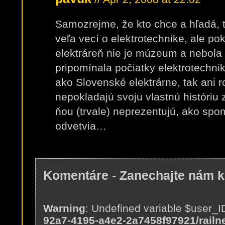
Samozrejme, že kto chce a hľadá, 
veľa vecí o elektrotechnike, ale po
elektráreň nie je múzeum a nebola
pripomínala počiatky elektrotechni
ako Slovenské elektrárne, tak ani 
nepokladajú svoju vlastnú históriu
ňou (trvale) neprezentujú, ako spo
odvetvia…
Komentáre - Zanechajte nám 
Warning
: Undefined variable $user_I
92a7-4195-a4e2-2a7458f97921/railne