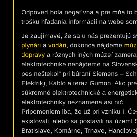
Odpoveď bola negatívna a pre mňa to 
trošku hľadania informácií na webe s
Je zaujímavé, že sa u nás prezentujú s
plynári
a
vodári
, dokonca nájdeme
múz
dopravy
a rôznych iných múzeí zameran
elektrotechnike nenájdeme na Slovensku
pes neštekol“ pri búraní Siemens – Sch
Elektrik), Kablo a teraz Gumon. Ako pr
súkromné elektrotechnické a energetick
elektrotechniky neznamená asi nič.
Pripomeniem iba, že už pri vzniku I. Č
existovali, alebo sa postavili na území
Bratislave, Komárne, Trnave, Handlovej