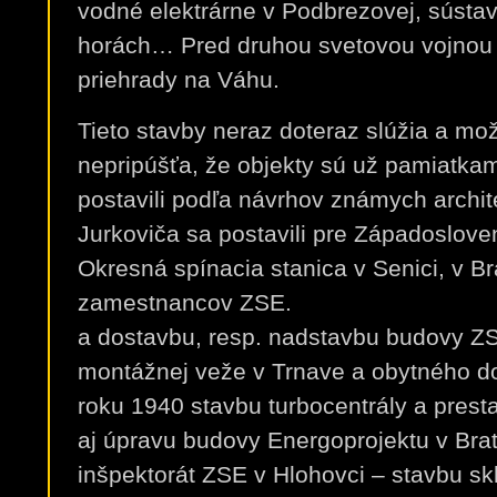
vodné elektrárne v Podbrezovej, sústava
horách… Pred druhou svetovou vojnou 
priehrady na Váhu.
Tieto stavby neraz doteraz slúžia a možn
nepripúšťa, že objekty sú už pamiatkam
postavili podľa návrhov známych archit
Jurkoviča sa postavili pre Západoslove
Okresná spínacia stanica v Senici, v Br
zamestnancov ZSE.
a dostavbu, resp. nadstavbu budovy Z
montážnej veže v Trnave a obytného 
roku 1940 stavbu turbocentrály a pres
aj úpravu budovy Energoprojektu v Brat
inšpektorát ZSE v Hlohovci – stavbu skl