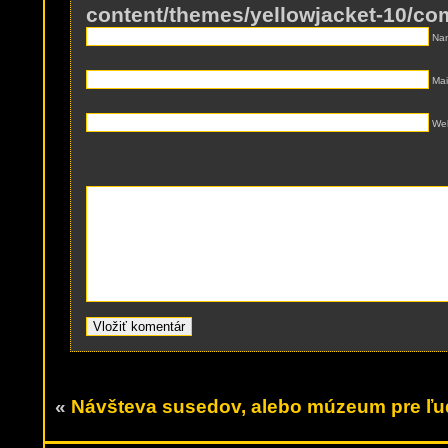
content/themes/yellowjacket-10/c
Nam
Mai
Web
«
Návšteva susedov, alebo múzeum pre ľ