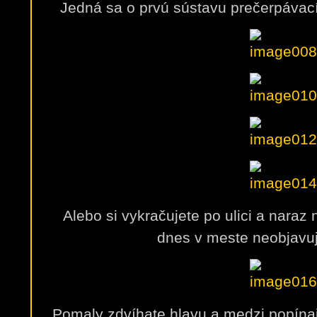
Jedná sa o prvú sústavu prečerpávací
Alebo si vykračujete po ulici a naraz 
dnes v meste neobjavu
Pomaly zdvíhate hlavu a medzi popína