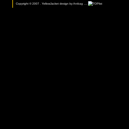
Copyright © 2007 . YellowJacket design by
Antbag
....