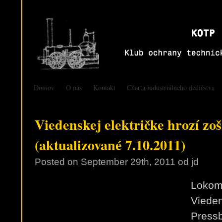
Domov
O nás
Kontakt
Charta industriálneho dedičstva
Viedenskej električke hrozí zoš
(aktualizované 7.10.2011)
Posted on
September 29th, 2011
od jd
Lokomo
Vieden
Press