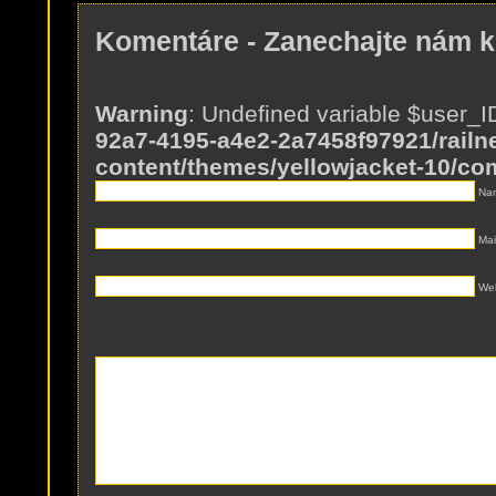
Komentáre - Zanechajte nám 
Warning
: Undefined variable $user_I
92a7-4195-a4e2-2a7458f97921/railne
content/themes/yellowjacket-10/c
Nam
Mai
Web