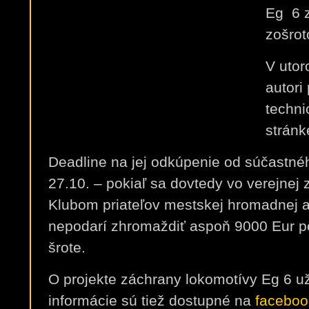
Eg 6 z
zošrot
V utor
autori
techni
stránk
Deadline na jej odkúpenie od súčastné
27.10. – pokiaľ sa dovtedy vo verejnej 
Klubom priateľov mestskej hromadnej a
nepodarí zhromaždiť aspoň 9000 Eur p
šrote.
O projekte záchrany lokomotívy Eg 6 u
informácie sú tiež dostupné na
faceboo