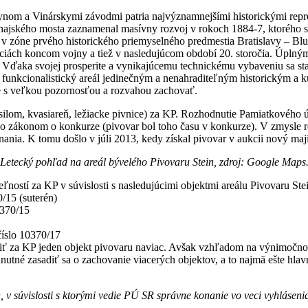
lynom a Vinárskymi závodmi patria najvýznamnejšími historickými rep
najského mosta zaznamenal masívny rozvoj v rokoch 1884-7, ktorého sa
jal v zóne prvého historického priemyselného predmestia Bratislavy – 
ciách koncom vojny a tiež v nasledujúcom období 20. storočia. Úplný
Vďaka svojej prosperite a vynikajúcemu technickému vybaveniu sa sta
ý funkcionalistický areál jedinečným a nenahraditeľným historickým a
né s veľkou pozornosťou a rozvahou zachovať.
silom, kvasiareň, ležiacke pivnice) za KP. Rozhodnutie Pamiatkového 
o zákonom o konkurze (pivovar bol toho času v konkurze). V zmysle r
ia. K tomu došlo v júli 2013, kedy získal pivovar v aukcii nový maji
Letecký pohľad na areál bývelého Pivovaru Stein, zdroj: Google Maps
ností za KP v súvislosti s nasledujúcimi objektmi areálu Pivovaru Ste
/15 (suterén)
0370/15
číslo 10370/17
 za KP jeden objekt pivovaru naviac. Avšak vzhľadom na výnimočnosť
hnutné zasadiť sa o zachovanie viacerých objektov, a to najmä ešte hla
, v súvislosti s ktorými vedie PÚ SR správne konanie vo veci vyhlásen