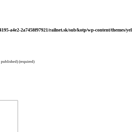
-4195-a4e2-2a7458f97921/railnet.sk/sub/kotp/wp-content/themes/y
 published) (required)