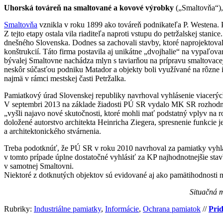
Uhorská továreň na smaltované a kovové výrobky
(„Smaltovňa“),
Smaltovňa
vznikla v roku 1899 ako továreň podnikateľa P. Westena. P
Z tejto etapy ostala vila riaditeľa naproti vstupu do petržalskej st
dnešného Slovenska. Dodnes sa zachovali stavby, ktoré naprojektoval
konštrukcií. Táto firma postavila aj unikátne „dvojhalie“ na vypaľ
bývalej Smaltovne nachádza mlyn s taviarňou na prípravu smaltovace
neskôr súčasťou podniku Matador a objekty boli využívané na rôzne i
najmä v rámci mestskej časti Petržalka.
Pamiatkový úrad Slovenskej republiky navrhoval vyhlásenie viacerý
V septembri 2013 na základe žiadosti PÚ SR vydalo MK SR rozhodnut
„vyšli najavo nové skutočnosti, ktoré mohli mať podstatný vplyv na r
doložené autorstvo architekta Heinricha Ziegera, spresnenie funkcie 
a architektonického stvárnenia.
Treba podotknúť, že PÚ SR v roku 2010 navrhoval za pamiatky vyhlás
v tomto prípade úplne dostatočné vyhlásiť za KP najhodnotnejšie sta
v samotnej Smaltovni.
Niektoré z dotknutých objektov sú evidované aj ako pamätihodnost
Situačná m
Rubriky:
Industriálne pamiatky
,
Informácie
,
Ochrana pamiatok
//
Pri