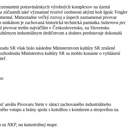
rezentantmi potravinárskych výrobných komplexov na území
 zúčastnili také významné tvorivé osobnosti akými boli Ignác Feigler
Blumental. Mimoriadne veľký rozvoj a úspech zaznamenal pivovar
m unikátom je zachovaná historická technická pamiatka
Sulzerova pec
l pivovar tretím najväčším v Československu, na Slovensku
 kultúrnym industriálnym dedičstvom a dodnes predstavuje dokonalú
úradu SR však bolo následne Ministerstvom kultúry SR zrušené
ozhodnutia Ministerstva kultúry SR sa mohlo konanie o vyhlásení
teľ.
.
in:
 areálu Pivovaru Stein v rámci zachovaného industriálneho
vného vstupu a brány spolu s kotolňou s komínom a strojovňou na
ia za NKP, na katastrálnej mape
.