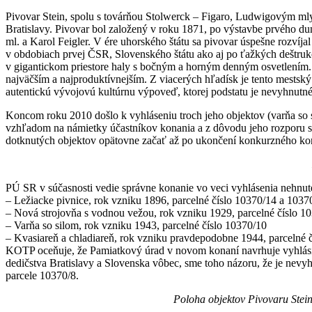
Pivovar Stein, spolu s továrňou Stolwerck – Figaro, Ludwigovým m
Bratislavy. Pivovar bol založený v roku 1871, po výstavbe prvého du
ml. a Karol Feigler. V ére uhorského štátu sa pivovar úspešne rozví
v obdobiach prvej ČSR, Slovenského štátu ako aj po ťažkých deštruk
v gigantickom priestore haly s bočným a horným denným osvetlením. 
najväčším a najproduktívnejším. Z viacerých hľadísk je tento mestsk
autentickú vývojovú kultúrnu výpoveď, ktorej podstatu je nevyhnut
Koncom roku 2010 došlo k vyhláseniu troch jeho objektov (varňa so 
vzhľadom na námietky účastníkov konania a z dôvodu jeho rozporu s
dotknutých objektov opätovne začať až po ukončení konkurzného konan
PÚ SR v súčasnosti vedie správne konanie vo veci vyhlásenia nehnuteľ
– Ležiacke pivnice, rok vzniku 1896, parcelné číslo 10370/14 a 10370
– Nová strojovňa s vodnou vežou, rok vzniku 1929, parcelné číslo 1
– Varňa so silom, rok vzniku 1943, parcelné číslo 10370/10
– Kvasiareň a chladiareň, rok vzniku pravdepodobne 1944, parcelné 
KOTP oceňuje, že Pamiatkový úrad v novom konaní navrhuje vyhlásiť
dedičstva Bratislavy a Slovenska vôbec, sme toho názoru, že je nevy
parcele 10370/8.
Poloha objektov Pivovaru Stein