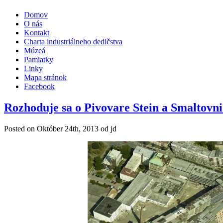
Domov
O nás
Kontakt
Charta industriálneho dedičstva
Múzeá
Pamiatky
Linky
Mapa stránok
Facebook
Rozhoduje sa o Pivovare Stein a Smaltovni
Posted on
Október 24th, 2013
od jd