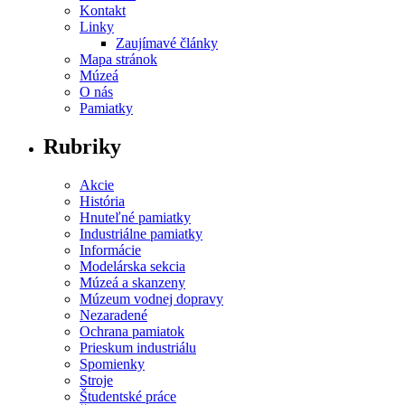
Kontakt
Linky
Zaujímavé články
Mapa stránok
Múzeá
O nás
Pamiatky
Rubriky
Akcie
História
Hnuteľné pamiatky
Industriálne pamiatky
Informácie
Modelárska sekcia
Múzeá a skanzeny
Múzeum vodnej dopravy
Nezaradené
Ochrana pamiatok
Prieskum industriálu
Spomienky
Stroje
Študentské práce