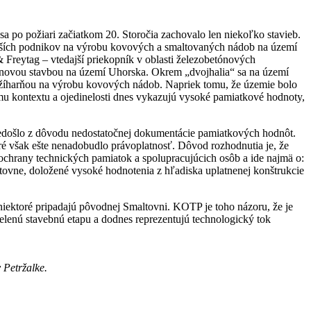
a po požiari začiatkom 20. Storočia zachovalo len niekoľko stavieb.
ajväčších podnikov na výrobu kovových a smaltovaných nádob na území
 Freytag – vtedajší priekopník v oblasti železobetónových
etónovou stavbou na území Uhorska. Okrem „dvojhalia“ sa na území
o žíharňou na výrobu kovových nádob. Napriek tomu, že územie bolo
ému kontextu a ojedinelosti dnes vykazujú vysoké pamiatkové hodnoty,
nedošlo z dôvodu nedostatočnej dokumentácie pamiatkových hodnôt.
é však ešte nenadobudlo právoplatnosť. Dôvod rozhodnutia je, že
 ochrany technických pamiatok a spolupracujúcich osôb a ide najmä o:
ltovne, doložené vysoké hodnotenia z hľadiska uplatnenej konštrukcie
iektoré pripadajú pôvodnej Smaltovni. KOTP je toho názoru, že je
elenú stavebnú etapu a dodnes reprezentujú technologický tok
 Petržalke.