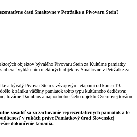
eze
ntatívne časti Smaltovne v Petržalke a Pivovaru Stein?
ktorých objektov bývalého Pivovaru Stein za Kultúrne pamiatky
 zaoberať vyhlásením niektorých objektov Smaltovne v Petržalke za
alke a bývalý Pivovar Stein s vývojovými etapami od konca 19.
ošlo k zániku väčšiny pamiatok tohto typu kultúrneho dedičstva:
lnej továrne Danubius a najhodnotnejšieho objektu Cvernovej továrne
tné zasadiť sa za zachovanie reprezentatívnych pamiatok a to
h budúcnosť v rukách práve Pamiatkový úrad Slovenskej
pešné dokončenie konania.