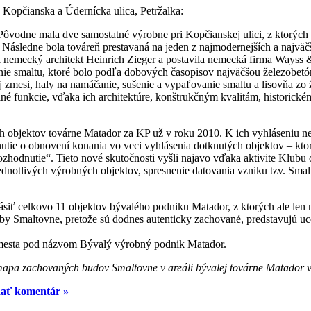
 Kopčianska a Údernícka ulica, Petržalka:
ôvodne mala dve samostatné výrobne pri Kopčianskej ulici, z ktorých s
anice. Následne bola továreň prestavaná na jeden z najmodernejších a n
 nemecký architekt Heinrich Zieger a postavila nemecká firma Wayss &
ovanie smaltu, ktoré bolo podľa dobových časopisov najväčšou železob
j zmesi, haly na namáčanie, sušenie a vypaľovanie smaltu a lisovňa z
né funkcie, vďaka ich architektúre, konštrukčným kvalitám, historick
ch objektov továrne Matador za KP už v roku 2010. K ich vyhláseniu 
ie o obnovení konania vo veci vyhlásenia dotknutých objektov – ktor
ozhodnutie“. Tieto nové skutočnosti vyšli najavo vďaka aktivite Klubu
jednotlivých výrobných objektov, spresnenie datovania vzniku tzv. Sma
iť celkovo 11 objektov bývalého podniku Matador, z ktorých ale len n
vby Smaltovne, pretože sú dodnes autenticky zachované, predstavujú uc
i mesta pod názvom Bývalý výrobný podnik Matador.
apa zachovaných budov Smaltovne v areáli bývalej továrne Matador v
dať komentár »