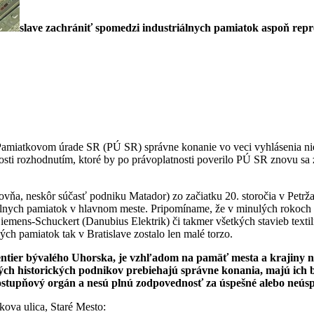
slave zachrániť spomedzi industriálnych pamiatok aspoň repr
amiatkovom úrade SR (PÚ SR) správne konanie vo veci vyhlásenia nie
osti rozhodnutím, ktoré by po právoplatnosti poverilo PÚ SR znovu sa
vňa, neskôr súčasť podniku Matador) zo začiatku 20. storočia v Petrž
álnych pamiatok v hlavnom meste. Pripomíname, že v minulých rokoch d
iemens-Schuckert (Danubius Elektrik) či takmer všetkých stavieb texti
ch pamiatok tak v Bratislave zostalo len malé torzo.
ntier bývalého Uhorska, je vzhľadom na pamäť mesta a krajiny nu
ených historických podnikov prebiehajú správne konania, majú ic
hostupňový orgán a nesú plnú zodpovednosť za úspešné alebo neús
kova ulica, Staré Mesto: