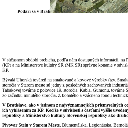
Podarí sa v Brati
V súčasnom období prebieha, podľa nám dostupných informácií, na P
(KP) a na Ministerstve kultúry SR (MK SR) správne konanie v súvisl
KP.
Bývalá Uhorská továreň na smaltované a kovové výrobky (tzv. Smalto
storočia v Starom meste sú jedny z posledných zachovaných industri
Tabakovej továrne z polovice 19. storočia, Kabla, Gumonu, továrne S
zo začiatku minulého storočia. Z bohatého a vzácneho fondu technický
V Bratislave, ako v jednom z najvýznamnejších priemyselných ce
ich vyhlásením za KP. Keďže v súvislosti s časťami vyššie uved
republiky a Ministerstvo kultúry Slovenskej republiky ako dru
Pivovar Stein v Starom Meste
, Blumentálska, Legionárska, Bernolá