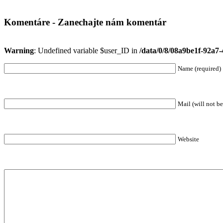
Komentáre - Zanechajte nám komentár
Warning
: Undefined variable $user_ID in
/data/0/8/08a9be1f-92a7
Name (required)
Mail (will not be
Website