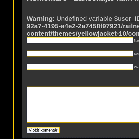
Warning
: Undefined variable $user_I
92a7-4195-a4e2-2a7458f97921/railne
content/themes/yellowjacket-10/c
Nam
Mai
Web