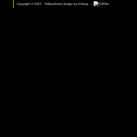
Copyright © 2007 . YellowJacket design by
Antbag
....