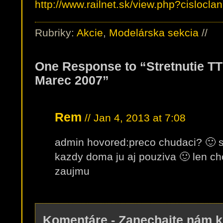
http://www.railnet.sk/view.php?cisloc
Rubriky:
Akcie
,
Modelárska sekcia
//
One Response to “Stretnutie T
Marec 2007”
Rem
// Jan 4, 2013 at 7:08
admin hovored:preco chudaci? 🙂 s
kazdy doma ju aj pouziva 🙂 len chc
zaujmu
Komentáre - Zanechajte nám 