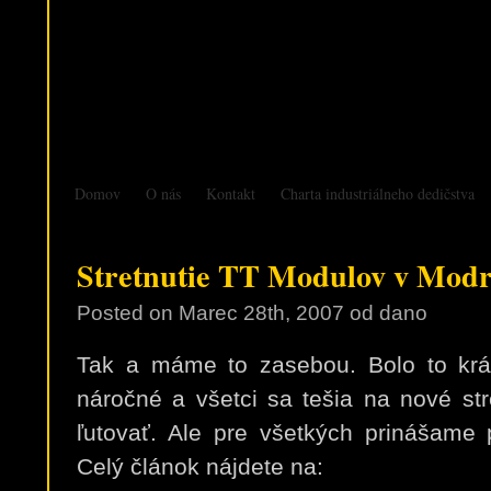
Domov
O nás
Kontakt
Charta industriálneho dedičstva
Stretnutie TT Modulov v Modr
Posted on
Marec 28th, 2007
od dano
Tak a máme to zasebou. Bolo to krát
náročné a všetci sa tešia na nové stre
ľutovať. Ale pre všetkých prinášame 
Celý článok nájdete na: