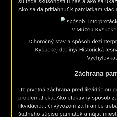
sú teda skúsenosti u nás a aké sa ukaz
Ako sa dá pritiahnuť k pamiatkam viac
Dlhoročný stav a spôsob dezinterp
Kysuckej dediny/ Historická lesn
Vychylovk
Záchrana pam
Už prvotná záchrana pred likvidáciou 
problematická. Ako efektívny spôsob z
likvidáciou, či vývozom za hranice treb
štátneho súpisu pamiatok a nájsť mies