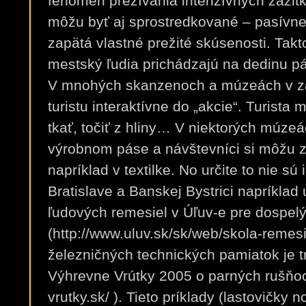
fenomén prežívania intenzívnych zážit
môžu byť aj sprostredkované – pasívne
zapätá vlastné prežité skúsenosti. Takto
mestský ľudia prichádzajú na dedinu pá
V mnohých skanzenoch a múzeách v zah
turistu interaktívne do „akcie“. Turist
tkať, točiť z hliny… V niektorých múze
výrobnom páse a návštevníci si môžu za
napríklad v textilke. No určite to nie sú
Bratislave a Banskej Bystrici napríklad
ľudových remesiel v Úľuv-e pre dospelýc
(http://www.uluv.sk/sk/web/skola-remesie
železničných technických pamiatok je 
Výhrevne Vrútky 2005 o parných rušňoc
vrutky.sk/ ). Tieto príklady (lastovičky