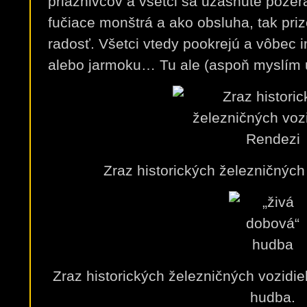
priaznivcov a všetci sa užasnute pozer
fučiace monštrá a ako obsluha, tak pri
radosť. Všetci vtedy pookrejú a vôbec 
alebo jarmoku… Tu ale (aspoň myslím u
Zraz historických železničných
Zraz historických železničných vozidie
hudba.