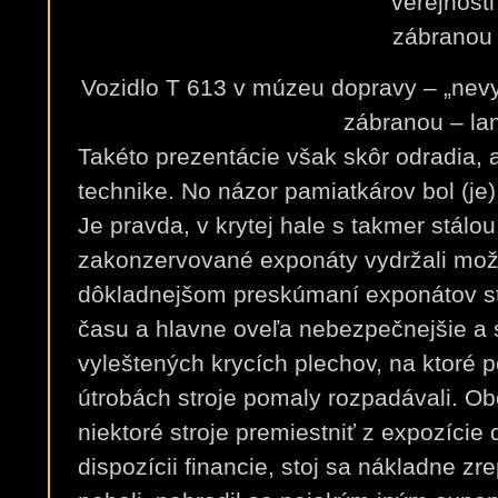
Vozidlo T 613 v múzeu dopravy – „nevy
zábranou – la
Takéto prezentácie však skôr odradia, 
technike. No názor pamiatkárov bol (je)
Je pravda, v krytej hale s takmer stálo
zakonzervované exponáty vydržali možn
dôkladnejšom preskúmaní exponátov ste z
času a hlavne oveľa nebezpečnejšie a 
vyleštených krycích plechov, na ktoré 
útrobách stroje pomaly rozpadávali. Ob
niektoré stroje premiestniť z expozície 
dispozícii financie, stoj sa nákladne zr