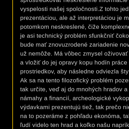
vyspelosti našej spoločnosti.Z tohto je
prezentáciou, ale až interpretáciou je
potomkom neskreslené, čiže komplexné
je asi technický problém sfunkčniť čok
bude mať znovuzrodené zariadenie nové
už nemôže. Má vôbec zmysel oživovať 
a vložiť do jej opravy kopu hodín práce
prostriedkov, aby následne odviezla šty
Ak sa na tento filozofický problém poz
tak určite, veď aj do mnohých hradov a
námahy a financií, archeologické vyko
výdavkami prezentujú tiež, tak prečo n
na to pozeráme z pohľadu ekonóma, ta
ľudí videlo ten hrad a koľko našu napr