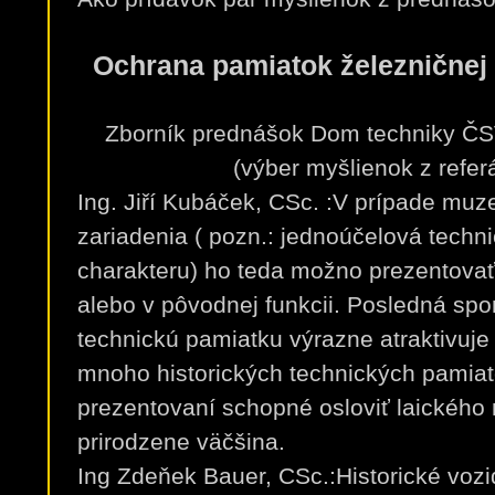
Ochrana pamiatok železničnej
Zborník prednášok Dom techniky ČSV
(výber myšlienok z refer
Ing. Jiří Kubáček, CSc. :V prípade mu
zariadenia ( pozn.: jednoúčelová techn
charakteru) ho teda možno prezentovať
alebo v pôvodnej funkcii. Posledná sp
technickú pamiatku výrazne atraktivuje
mnoho historických technických pamiato
prezentovaní schopné osloviť laického 
prirodzene väčšina.
Ing Zdeňek Bauer, CSc.:Historické voz