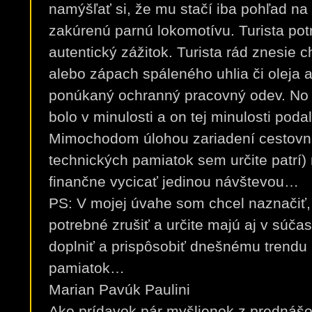
namýšľať si, že mu stačí iba pohľad na 
zakúrenú parnú lokomotívu. Turista pot
autentický zážitok. Turista rád znesie c
alebo zápach spáleného uhlia či oleja a
ponúkaný ochranný pracovný odev. No m
bolo v minulosti a on tej minulosti podal
Mimochodom úlohou zariadení cestovné
technických pamiatok sem určite patrí) n
finančne vycicať jedinou návštevou…
PS: V mojej úvahe som chcel naznačiť, 
potrebné zrušiť a určite majú aj v súčas
doplniť a prispôsobiť dnešnému trendu 
pamiatok…
Marian Pavúk Paulini
Ako prídavok pár myšlienok z prednáš