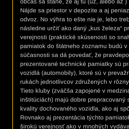
občas sa stane, že aj tu (už, alebo až 
Nájde sa priestor v depozite a aj peni
odvoz. No výhra to ešte nie je, lebo tr
následne určiť ako daný „kus železa“ pr
verejnosti (praktické skúsenosti so sn
pamiatok do štátneho zoznamu budú 
súčasnosti sa dá povedať, že pravdep
prezentované technické pamiatky sú 
vozidlá (automobily), ktoré sú v preva
rukách jednotlivcov združených v rôzny
Tieto kluby (zväčša zapojené v medzi
inštitúciách) majú dobre prepracovaný
kvality dochovaného vozidla, ako aj sp
Rovnako aj prezentácia týchto pamiatok
širokú verejnosť ako v mnohých vydáv