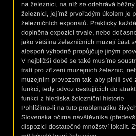
na železnici, na níž se odehrává běžný
železnici, jejímž prvořadým úkolem je 
železničních exponátů. Prakticky každá
doplněna expozicí trvale, nebo dočasne
jako většina železničních muzejí část 
alespoň výhodně propůjčuje jiným pro
V nejbližší době se také musíme soust
tratí pro zřízení muzejních železnic, n
muzejním provozem tak, aby plnili své 
funkci, tedy odvoz cestujjícich do atrakt
funkci z hlediska železniční historie
Pohlížime-li na tuto problematiku živý
Slovenska očima návštěvníka (především
dispozici dostatečné množství lokalit. Zv
mít bývalé lesní železnice…