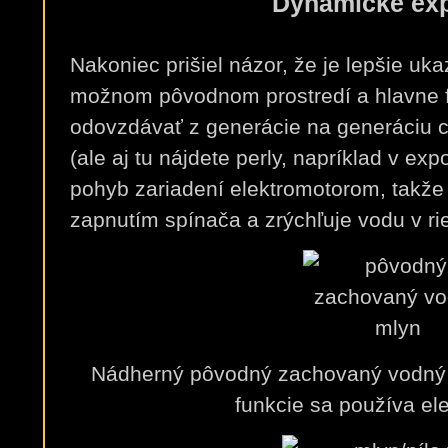
Dynamické exp
Nakoniec prišiel názor, že je lepšie uka
možnom pôvodnom prostredí a hlavne f
odovzdávať z generácie na generáciu c
(ale aj tu nájdete perly, napríklad v ex
pohyb zariadení elektromotorom, takže 
zapnutím spínača a zrýchľuje vodu v r
Nádherný pôvodný zachovaný vodný 
funkcie sa používa e