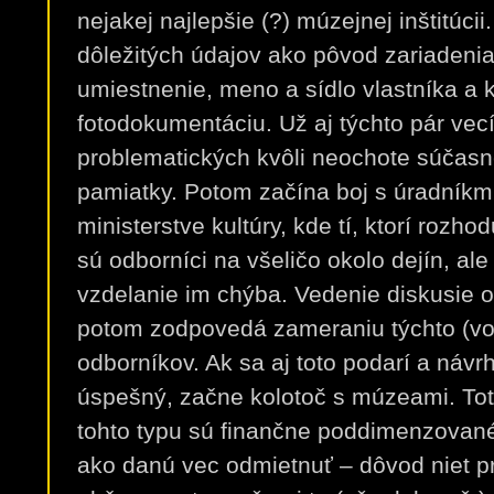
nejakej najlepšie (?) múzejnej inštitúcii
dôležitých údajov ako pôvod zariadenia,
umiestnenie, meno a sídlo vlastníka a k
fotodokumentáciu. Už aj týchto pár vec
problematických kvôli neochote súčasn
pamiatky. Potom začína boj s úradník
ministerstve kultúry, kde tí, ktorí rozho
sú odborníci na všeličo okolo dejín, al
vzdelanie im chýba. Vedenie diskusie o
potom zodpovedá zameraniu týchto (vo
odborníkov. Ak sa aj toto podarí a návr
úspešný, začne kolotoč s múzeami. Tot
tohto typu sú finančne poddimenzované
ako danú vec odmietnuť – dôvod niet pr