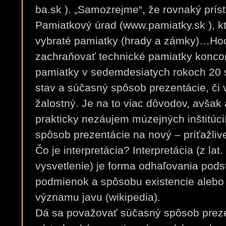
ba.sk ). „Samozrejme“, že rovnaký príst
Pamiatkový úrad (www.pamiatky.sk ), kt
vybraté pamiatky (hrady a zámky)…Hoc
zachraňovať technické pamiatky koncom
pamiatky v sedemdesiatych rokoch 20 s
stav a súčasný spôsob prezentácie, či v
žalostný. Je na to viac dôvodov, avšak a
prakticky nezáujem múzejných inštitúci
spôsob prezentácie na nový – príťažlive
Čo je interpretácia? Interpretácia (z lat.
vysvetlenie) je forma odhaľovania podsta
podmienok a spôsobu existencie alebo 
významu javu (wikipedia).
Dá sa považovať súčasný spôsob prezen