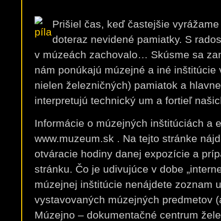
Prišiel čas, keď častejšie vyrážam
doteraz nevidené pamiatky. S rado
v múzeách zachovalo… Skúsme sa zamy
nám ponúkajú múzejné a iné inštitúcie v
nielen železničných) pamiatok a hla
interpretujú technický um a fortieľ naši
Informácie o múzejných inštitúciách a 
www.muzeum.sk . Na tejto stránke nájd
otváracie hodiny danej expozície a prí
stránku. Čo je udivujúce v dobe „intern
múzejnej inštitúcie nenájdete zoznam
vystavovaných múzejných predmetov (
Múzejno – dokumentačné centrum želez