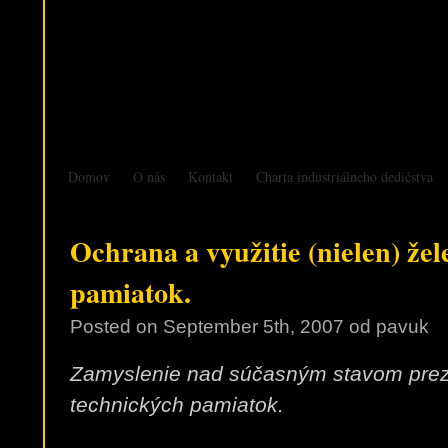
Domov
O nás
Kontakt
Charta industriálneho dedičstva
Ochrana a využitie (nielen) že
pamiatok.
Posted on
September 5th, 2007
od pavuk
Zamyslenie nad súčasným stavom prezen
technických pamiatok.