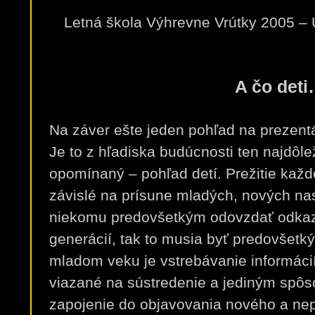
Letná škola Výhrevne Vrútky 2005 – Úč
A čo det
Na záver ešte jeden pohľad na prezentá
Je to z hľadiska budúcnosti ten najdôlež
opomínaný – pohľad detí. Prežitie každ
závislé na prísune mladých, nových n
niekomu predovšetkým odovzdať odkaz
generácií, tak to musia byť predovšetký
mladom veku je vstrebávanie informácií 
viazané na sústredenie a jediným spôso
zapojenie do objavovania nového a nep