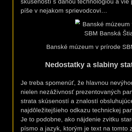
skúseností s danou technológiou a vie 
píše v nejakom sprievodcovi…
Banské múzeum v prírode SBM
Nedostatky a slabiny sta
Je treba spomenúť, že hlavnou nevýhod
nielen nezáživnosť prezentovaných pam
strata skúseností a znalostí obsluhujú
najdôležitejšieho odkazu technickej pa
Je to podobne, ako nájdenie zvitku star
písmo a jazyk, ktorým je text na tomto