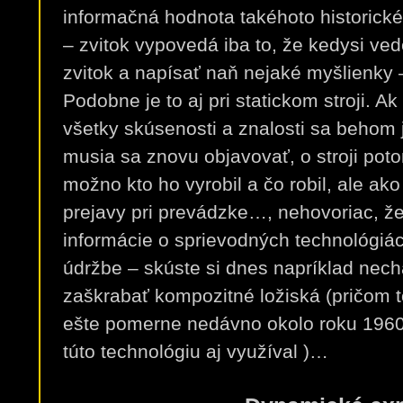
informačná hodnota takéhoto historické
– zvitok vypovedá iba to, že kedysi ved
zvitok a napísať naň nejaké myšlienky 
Podobne je to aj pri statickom stroji. Ak
všetky skúsenosti a znalosti sa behom j
musia sa znovu objavovať, o stroji poto
možno kto ho vyrobil a čo robil, ale ak
prejavy pri prevádzke…, nehovoriac, že 
informácie o sprievodných technológiách
údržbe – skúste si dnes napríklad nech
zaškrabať kompozitné ložiská (pričom to
ešte pomerne nedávno okolo roku 1960 
túto technológiu aj využíval )…