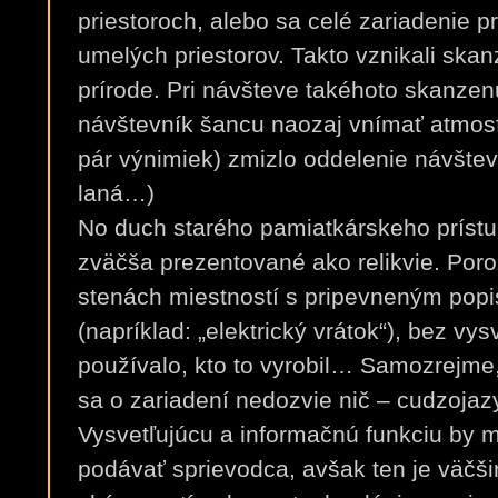
priestoroch, alebo sa celé zariadenie 
umelých priestorov. Takto vznikali skan
prírode. Pri návšteve takéhoto skanze
návštevník šancu naozaj vnímať atmosf
pár výnimiek) zmizlo oddelenie návštev
laná…)
No duch starého pamiatkárskeho prístu
zväčša prezentované ako relikvie. Por
stenách miestností s pripevneným popi
(napríklad: „elektrický vrátok“), bez vys
používalo, kto to vyrobil… Samozrejme
sa o zariadení nedozvie nič – cudzojaz
Vysvetľujúcu a informačnú funkciu by m
podávať sprievodca, avšak ten je väčši