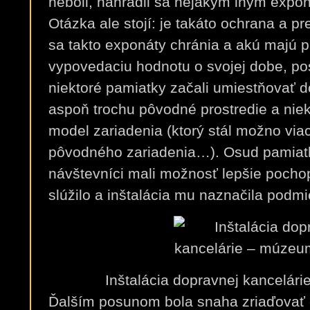
neboli, nahradil sa nejakým iným exp
Otázka ale stojí: je takáto ochrana a 
sa takto exponáty chránia a akú majú pr
vypovedaciu hodnotu o svojej dobe, p
niektoré pamiatky začali umiestňovať do
aspoň trochu pôvodné prostredie a niekd
model zariadenia (ktorý stál možno via
pôvodného zariadenia…). Osud pamiatk
návštevníci mali možnosť lepšie pocho
slúžilo a inštalácia mu naznačila podm
Inštalácia dopravnej kancelár
Ďalším posunom bola snaha zriaďovať 