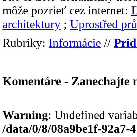
môže pozrieť cez internet:
D
architektury
;
Uprostřed pr
Rubriky:
Informácie
//
Prid
Komentáre - Zanechajte
Warning
: Undefined varia
/data/0/8/08a9be1f-92a7-