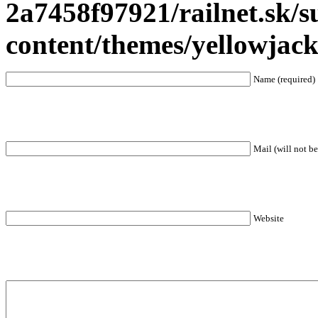
2a7458f97921/railnet.sk/
content/themes/yellowjac
Name (required)
Mail (will not be
Website