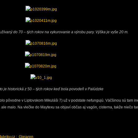
oužívaný do 70 – tých rokov na vykurovanie a výrobu pary. Výška je vyše 20 m.
o je historická z 50 – tých rokov keď bola povodeň v Palúdzke
olo pôvodne v Liptovskom Mikuláši 7) už v podstate nefungujú. Väčšinou sú tam in
, ale malo. Na vlečke do Maytexu sa objaví občas aj vagón, cisterna, takže niečo t
abriky.cz
:
Glejaren