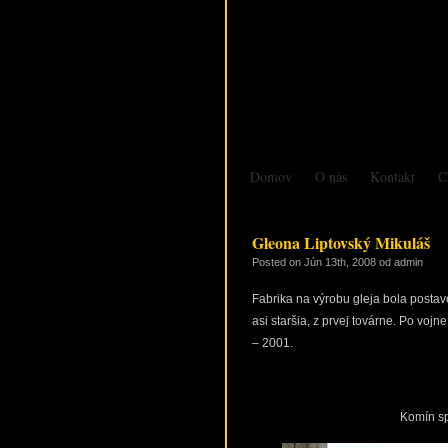
Domov
O nás
Kontakt
C
Gleona Liptovský Mikuláš
Posted on
Jún 13th, 2008
od admin
Fabrika na výrobu gleja bola postav
asi staršia, z prvej továrne. Po voj
– 2001.
Komín sp