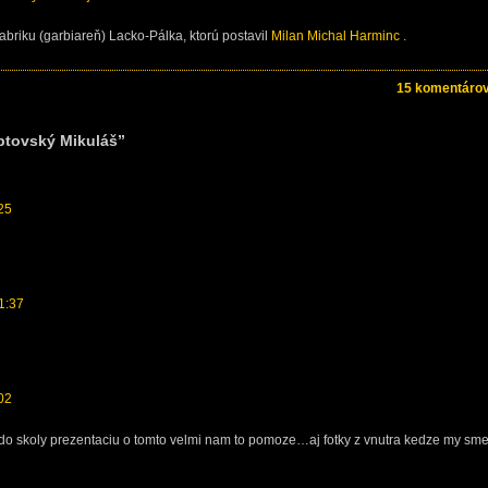
abriku (garbiareň) Lacko-Pálka, ktorú postavil
Milan Michal Harminc .
15 komentárov
ptovský Mikuláš”
:25
11:37
:02
do skoly prezentaciu o tomto velmi nam to pomoze…aj fotky z vnutra kedze my sm