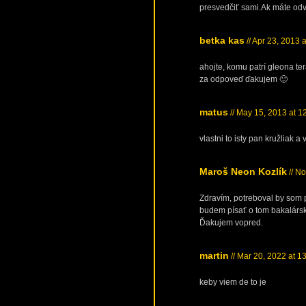
presvedčiť sami.Ak máte o
betka kas
// Apr 23, 2013 
ahojte, komu patrí gleona te
za odpoveď ďakujem 🙂
matus
// May 15, 2013 at 1
vlastni to isty pan kružliak
Maroš Neon Kozlík
// N
Zdravím, potreboval by som p
budem písať o tom bakalársk
Ďakujem vopred.
martin
// Mar 20, 2022 at 1
keby viem de to je