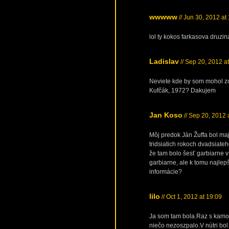
wwwww
// Jun 30, 2012 at
lol ty kokos farkasova druzin
Ladislav
// Sep 20, 2012 a
Neviete kde by som mohol zo
Kufčák, 1972? Dakujem
Jan Koso
// Sep 20, 2012 
Môj predok Ján Žuffa bol maj
tridsiatich rokoch dvadsiate
že tam bolo šesť garbiarne v
garbiarne, ale k tomu najlepš
informácie?
lilo
// Oct 1, 2012 at 19:09
Ja som tam bola.Raz s kamoš
niečo nezoszpalo.V nútri bol 