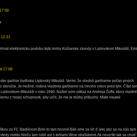
 17:58
a
t 12:31
hnat elektronicku podobu tejto knihy Kožiarske závody v Liptovskom Mikuláši, Emi
at 17:08
ster garbiar bydliska Liptovský Mikuláš. Verím, že vlastnil garbiarne počas prvých
ho storočia. Je možné, rodina vlastnila garbiarne na mnoho rokov pred tým. Čítal so
 Liptovskom Mikuláši v roku 1890. Našiel som odkaz na Andreja Žuffa, ktorý vlastnil
iemu z mojej schopnosti, aby určil, že nie je blízky príbuzný. Máte nejaké
kou za FC štadiónom.Bolo to tam hrozné.Báli sme sa ísť d´alej abz sa na nás tam
vtedy niekto.Niečo tam robil asi s tehlami.Wow strašidelné.Ak nevzríte tak sa chod´