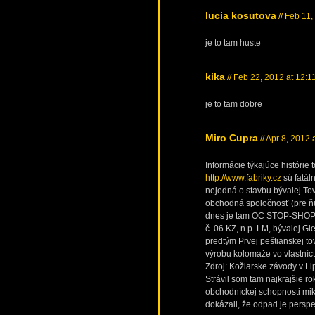
lucia kosutova
// Feb 11
je to tam huste
kika
// Feb 22, 2012 at 12:1
je to tam dobre
Miro Cupra
// Apr 8, 2012 
Informácie týkajúce histórie 
http://www.fabriky.cz
sú fatál
nejedná o stavbu bývalej To
obchodná spoločnosť (pre ňu
dnes je tam OC STOP-SHOP) p
č. 06 KZ, n.p. LM, bývalej Gl
predtým Prvej peštianskej t
výrobu kolomaže vo vlastníct
Zdroj: Kožiarske závody v Li
Strávil som tam najkrajšie ro
obchodníckej schopnosti miku
dokázali, že odpad je persp