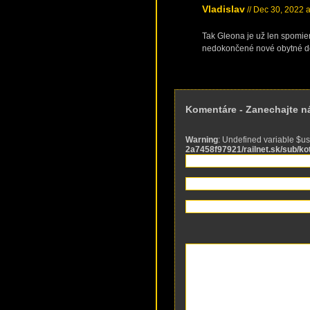
Vladislav
// Dec 30, 2022 
Tak Gleona je už len spomi
nedokončené nové obytné do
Komentáre - Zanechajte 
Warning
: Undefined variable $u
2a7458f97921/railnet.sk/sub/k