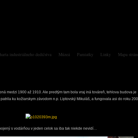
harta industriálneho dedičstva
Múzeá
Pamiatky
Linky
Mapa strán
ená medzi 1900 až 1910. Ale predtým tam bola vraj iná továreň, tehlova budova je
ne patrila ku kožiarskym závodom n.p. Liptovský Mikuláš, a fungovala asi do roku 20
ojený s vodárňou v jeden celok sa iba tak niekde nevidí…