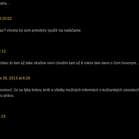
dvahu…
at 20:02
raz? chcela by som priestory využiť na natáčanie.
2:12
 a vobec to tam až take strašne neni chodim tam už 8 rokov tam viem o čom hovorym
ov 26, 2013 at 8:28
omocť, čo sa týka linkov, kníh a všetky možných informácii o kožiarských závodoch
u prácu.
3:15