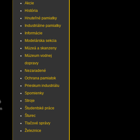
Akcie
História
Hnuteľné pamiatky
Industriálne pamiatky
Informácie
Modelárska sekcia
Múzeá a skanzeny
Múzeum vodnej
dopravy
Nezaradené
Ochrana pamiatok
Prieskum industriálu
Spomienky
Stroje
é
Študentské práce
am
Šturec
Tlačové správy
Železnice