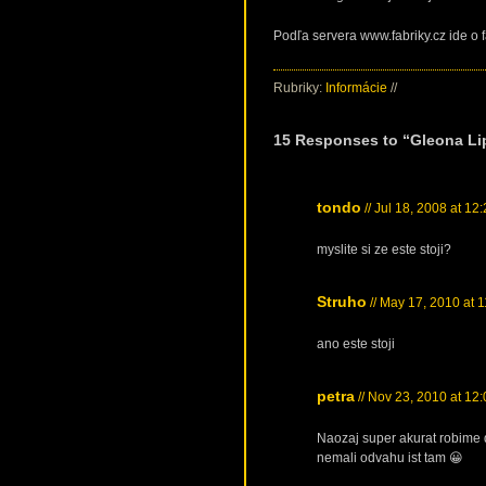
Podľa servera www.fabriky.cz ide o f
Rubriky:
Informácie
//
15 Responses to “Gleona Li
tondo
// Jul 18, 2008 at 12
myslite si ze este stoji?
Struho
// May 17, 2010 at 
ano este stoji
petra
// Nov 23, 2010 at 12
Naozaj super akurat robime 
nemali odvahu ist tam 😀