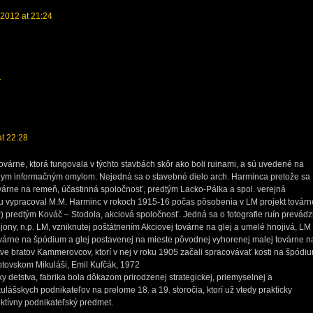
, 2012 at 21:24
1
at 22:28
továrne, ktorá fungovala v týchto stavbách skôr ako boli ruinami, a sú uvedené na
nym informačným omylom. Nejedná sa o stavebné dielo arch. Harminca pretože sa
várne na remeň, účastinná spoločnosť, predtým Lacko-Pálka a spol. verejná
 vypracoval M.M. Harminc v rokoch 1915-16 počas pôsobenia v LM projekt továrn
redtým Kováč – Stodola, akciová spoločnosť. Jedná sa o fotografie ruín prevádz
ejony, n.p. LM, vzniknutej poštátnením Akciovej továrne na glej a umelé hnojivá, LM
ovárne na špódium a glej postavenej na mieste pôvodnej vyhorenej malej továrne n
ve bratov Kammerovcov, ktorí v nej v roku 1905 začali spracovávať kosti na špódiu
ptovskom Mikuláši, Emil Kufčák, 1972
ky detstva, fabrika bola dôkazom prirodzenej strategickej, priemyselnej a
lášskych podnikateľov na prelome 18. a 19. storočia, ktorí už vtedy prakticky
ektívny podnikateľský predmet.