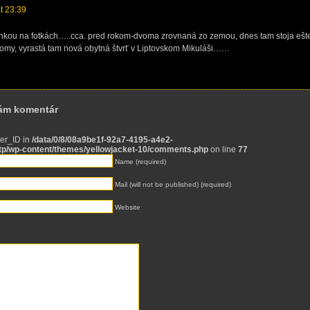
at 23:39
enkou na fotkách…..cca. pred rokom-dvoma zrovnaná zo zemou, dnes tam stoja ešt
my, vyrastá tam nová obytná štvrť v Liptovskom Mikuláši……
nám komentár
ser_ID in
/data/0/8/08a9be1f-92a7-4195-a4e2-
otp/wp-content/themes/yellowjacket-10/comments.php
on line
77
Name (required)
Mail (will not be published) (required)
Website