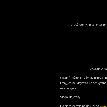
Veľká tehlova pec -kotol, p
Zaujímavá fot
Ostatné kožiarske závody (ktorých b
firmy, jedine Maytex a Gabor vyrába
ešte funguje.
Vlado Majersky
Ďalšie fotografie nájdete aj na
www.f