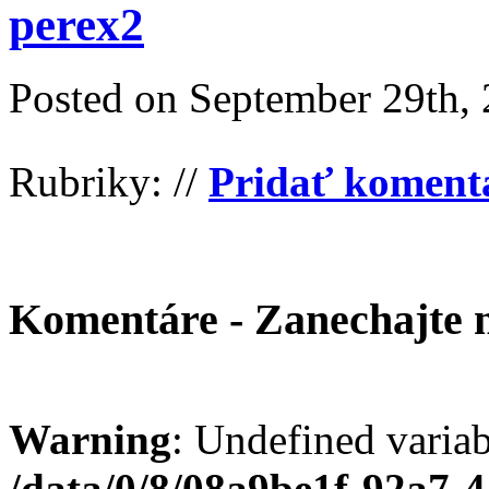
perex2
Posted on
September 29th,
Rubriky: //
Pridať koment
Komentáre - Zanechajte
Warning
: Undefined varia
/data/0/8/08a9be1f-92a7-