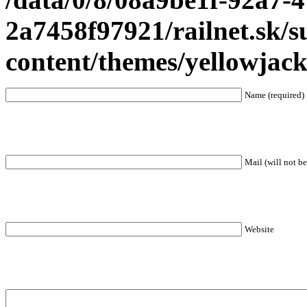
2a7458f97921/railnet.sk/
content/themes/yellowjac
Name (required)
Mail (will not be
Website