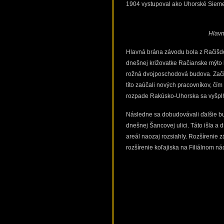
1904 vystupoval ako Uhorské Sieme
Hlavn
Hlavná brána závodu bola z Račišdo
dnešnej križovatke Račianske mýto b
rožná dvojposchodová budova. Začí
títo zaúčali nových pracovníkov, čí
rozpade Rakúsko-Uhorska sa vyšplh
Následne sa dobudovávali ďalšie bu
dnešnej Šancovej ulici. Táto išla a 
areál naozaj rozsiahly. Rozšírenie z
rozšírenie koľajiska na Filiálnom n