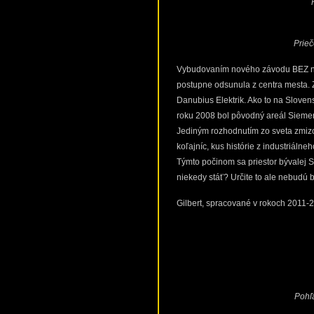
Prieč
Vybudovaním nového závodu BEZ na
postupne odsunula z centra mesta. 
Danubius Elektrik. Ako to na Slove
roku 2008 bol pôvodný areál Sieme
Jediným rozhodnutím zo sveta zmizol
koľajníc, kus histórie z industriálne
Týmto počinom sa priestor bývalej 
niekedy stáť? Určite to ale nebudú 
Gilbert, spracované v rokoch 2011-
Pohľa