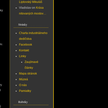
Liptovský Mikuláš
Vladislav
on
Krása
cky
nitovaných mostov…
Stránky
Charta industriálneho
dedičstva
iu.
Facebook
Kontakt
Linky
Zaujímavé
články
Mapa stránok
Múzeá
vy
O nás
d
Pamiatky
Rubriky
j