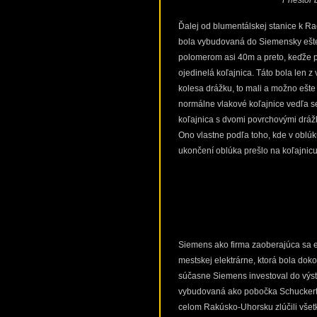
Priestor
Ďalej od blumentálskej stanice k R
bola vybudovaná do Siemensky ešte p
polomerom asi 40m a preto, keďže p
ojedinelá koľajnica. Táto bola len 
kolesa drážku, to mali a možno ešte 
normálne vlakové koľajnice vedľa se
koľajnica s dvomi povrchovými drážk
Ono vlastne podľa toho, kde v oblúk
ukončení oblúka prešlo na koľajnic
Siemens ako firma zaoberajúca sa e
mestskej elektrárne, ktorá bola dok
súčasne Siemens investoval do výsta
vybudovaná ako pobočka Schuckertov
celom Rakúsko-Uhorsku zlúčili vše