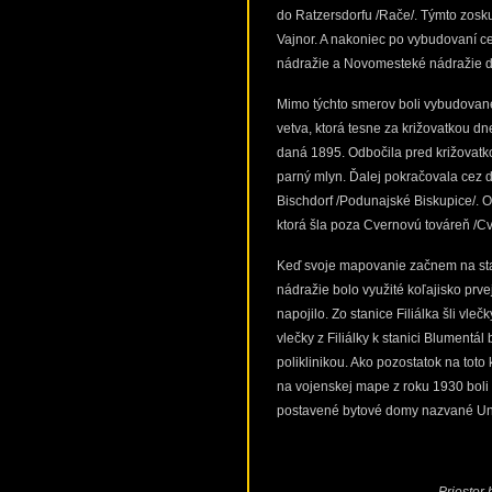
do Ratzersdorfu /Rače/. Týmto zoskup
Vajnor. A nakoniec po vybudovaní c
nádražie a Novomesteké nádražie do
Mimo týchto smerov boli vybudované 
vetva, ktorá tesne za križovatkou d
daná 1895. Odbočila pred križovatko
parný mlyn. Ďalej pokračovala cez 
Bischdorf /Podunajské Biskupice/. 
ktorá šla poza Cvernovú továreň /C
Keď svoje mapovanie začnem na stan
nádražie bolo využité koľajisko prve
napojilo. Zo stanice Filiálka šli vle
vlečky z Filiálky k stanici Blumentá
poliklinikou. Ako pozostatok na toto
na vojenskej mape z roku 1930 boli
postavené bytové domy nazvané Un