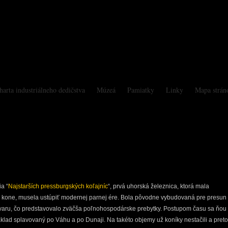
harta industriálneho dedičstva
Múzeá
Pamiatky
Linky
Mapa strán
a “
Najstarších pressburgských koľajníc
“, prvá uhorská železnica, ktorá mala
i kone, musela ustúpiť modernej parnej ére. Bola pôvodne vybudovaná pre presun
ovaru, čo predstavovalo zväčša poľnohospodárske prebytky. Postupom času sa ňou
náklad splavovaný po Váhu a po Dunaji. Na takéto objemy už koníky nestačili a preto