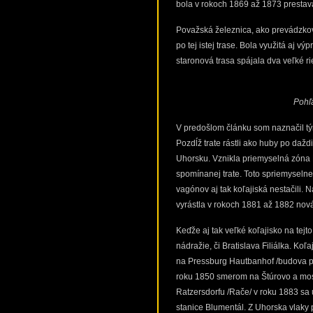
bola v rokoch 1869 až 1873 prestav
Považská železnica, ako prevádzkova
po tej istej trase. Bola využitá aj v
staronová trasa spájala dva veľké ri
Pohľa
V predošlom článku som naznačil tý
Pozdĺž trate rástli ako huby po dažd
Uhorsku. Vznikla priemyselná zóna 
spomínanej trate. Toto spriemyselne
vagónov aj tak koľajiská nestačili.
vyrástla v rokoch 1881 až 1882 no
Keďže aj tak veľké koľajisko na tejt
nádražie, či Bratislava Filiálka. Ko
na Pressburg Hautbanhof /budova prv
roku 1850 smerom na Štúrovo a most
Ratzersdorfu /Rače/ v roku 1883 sa u
stanice Blumentál. Z Uhorska vlaky 