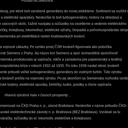
Pohľad od železnice.
rg, pre ktoré boli vyrobené generátory do novej elektrárne. Sortiment sa rozšíril 
 a elektrické aparatúry. Neskoršie to boli turbogenerátory, motory na striedavý a
alcových stolíc, ťažné navijaky a súčiastky na osvetlenie a vedenie elektrického
ričky, trolejbusy, lokomotívy/, elektrické výťahy, čerpadlá a poľnohospodárske stroj
emenska pri elektrifikácii nielen bratislavských tovární.
la vojnové zákazky. Po vzniku prvej ČSR továreň figurovala ako pobočka
nosti Siemens z Prahy. Jej názov bol Siemens a spol. komanditná spoločnosť
emenska produkovala aj vypínače, ističe a zariadenia pre papierenský a textilný
hospodárska kríza v rokoch 1932 až 1935. Po roku 1938 nastal obrat, továreň
mente pribudli veľké turbogenerátory, generátory do vodných turbín. Túto výrobu
 a továreň prešla na vojenskú výrobu. Po jej skončení sa Siemenska rozhodla vyrá
ické bojlery, elektrické sporáky, žehličky, lustre, poistky a rôzne vypínače.
Hlavná výrobná hala v časoch prosperity…
emenovali na ČKD Praha n. p., závod Bratislava. Neskoršie v názve pribudlo ČKD-
avské elektrotechnické závody n. p. Bratislava (BEZ Bratislava). Vyrábali sa tu
váračky, súčiastky do el. lokomotív, električiek a trolejbusov.