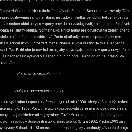
 bývalého koľajiska pred dnešnou železničnou poliklinikou.
ači bola vlečka do elektrotechnického závodu Siemens-Schuckertove závody. Táto
red postavením samotnej staničnej budovy Filiálka. Jej oblúk bol veľmi ostrý s
ri tak malom oblúku by sa vagóny pravidelne vykoľajovali, bola tam položená veľm
z vonkajšej strany oblúka. Normálna koľajnica nemá pre odvaľovanie železničného
stále majú koľajnice električkové. Tento ojedinelý skvost mi pripadá ako dve
ba s jednou úzkou uprostred, medzi ktorými sú dve drážky. Je to ale len jedna
ami. Pán Rohleder ju navrhol preto, aby sa vonkajšie koleso vagóna nevykoľajilo.
u sa nachádzalo vyskočilo a zapadlo buď do prvej, alebo do druhej drážky. Po
u normálnu.
Vlečka do továrne Siemens.
Schéma Rohlederovej koľajnice.
lektrovýzbrojou fungovala v Pressburgu od roku 1900. Vtedy začala s výstavbou
ončená v roku 1902. Postupne táto zabezpečovala verejné a bytové osvetlenie a
vby novej elektrotechnickej výrobne. Továreň na stroje a transformátory bola
ých závodov v Budapešti a takto figurovala od 3. júla 1902. V roku 1903 sa v
tky závody Schuckert a Siemens a teda pressburgský zabehnutý závod od 5.mája