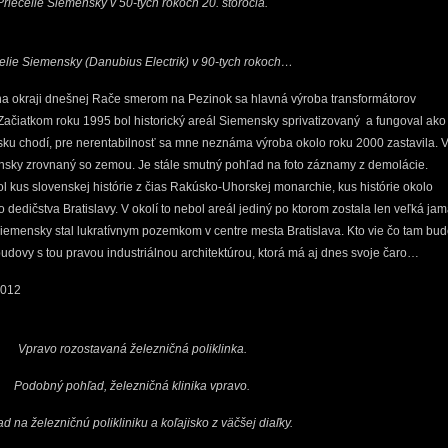
Priečelie Siemensky v 50-tych rokoch 20. storočia.
elie Siemensky (Danubius Electrik) v 90-tych rokoch…
 okraji dnešnej Rače smerom na Pezinok sa hlavná výroba transformátorov
Začiatkom roku 1995 bol historický areál Siemensky sprivatizovaný a fungoval ako
nsku chodí, pre nerentabilnosť sa mne neznáma výroba okolo roku 2000 zastavila. 
nsky zrovnaný so zemou. Je stále smutný pohľad na foto záznamy z demolácie.
 kus slovenskej histórie z čias Rakúsko-Uhorskej monarchie, kus histórie okolo
ho dedičstva Bratislavy. V okolí to nebol areál jediný po ktorom zostala len veľká jam
Siemensky stal lukratívnym pozemkom v centre mesta Bratislava. Kto vie čo tam bu
budovy s tou pravou industriálnou architektúrou, ktorá má aj dnes svoje čaro…
2012
Vpravo rozostavaná železničná poliklinka.
Podobný pohľad, železničná klinika vpravo.
d na železničnú polikliniku a koľajisko z väčšej diaľky.