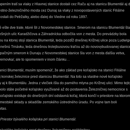
ením tratí sa vlaky z Hlavnej stanice dostali cez Raču aj na stanicu Blumentál aj 
estno-železničného mosta cez Dunaj sa vlaky z novopostavených staníc Filiálne
stali do Petržalky, alebo ďalej do Viedne od roku 1897.
ešte dve trate, ktoré šli z Novomestskej stanice. Smerom na stanicu Blumentál šla
nešných ulíc Karadžičova a Záhradnícka odbočila von z mesta. Do prevádzky bola
u na ktorej stojí stanica Blumentál, teda pozdĺž dnešnej Krížnej ulice poza Ludwig
dnešnú Trnávku, teda dnešnou trolejbusovou traťou až do novovybudovanej stanic
Opačným smerom k Dunaju z Novomestskej stanice šla von z mesta ďalšia vetva,
vernovka/, ale to spomeniem v inom článku…
ici Blumentál, musím spomenúť, že ako základ pre koľajisko na stanici Filiálne
j konskej železnice pred stanicou Blumentál. Na toto sa vlastne nové koľajisko
čky aj k Blumentálu. Jedna z vlečiek išla do parného mlyna po Krížnej ulici. Mimo tejt
l bolo stále početné koľajisko využívané až do postavenia Železničnej nemocnice s
 koľajisko existuje do dnešných dní odstavná koľaj, ktorá končí v priestore na ktoro
 mestské sklady a skladište zemského ústredného úradu. Po vojne tam boli
itas.
Priestor bývalého koľajiska pri stanici Blumentál.