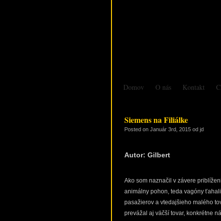
Domov
O nás
Kontakt
C
Siemens na Filiálke
Posted on
Január 3rd, 2015
od jd
Autor: Gilbert
Ako som naznačil v závere priblíženi
animálny pohon, teda vagóny ťahal
pasažierov a vtedajšieho malého t
prevážal aj väčší tovar, konkrétne 