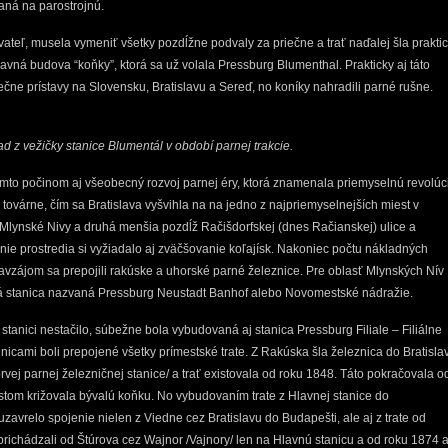
aná na parostrojnú.
teľ, musela vymeniť všetky pozdĺžne podvaly za priečne a trať naďalej šla prakti
ýpravná budova “koňky”, ktorá sa už volala Pressburg Blumenthal. Prakticky aj táto
ečne prístavy na Slovensku, Bratislavu a Sereď, no koníky nahradili parné rušne.
d z vežičky stanice Blumentál v období parnej trakcie.
mto počinom aj všeobecný rozvoj parnej éry, ktorá znamenala priemyselnú revolúc
i továrne, čím sa Bratislava vyšvihla na na jedno z najpriemyselnejších miest v
Mlynské Nivy a druhá menšia pozdĺž Račišdorfskej (dnes Račianskej) ulice a
nie prostredia si vyžiadalo aj zväčšovanie koľajísk. Nakoniec počtu nákladných
 Navzájom sa prepojili rakúske a uhorské parné železnice. Pre oblasť Mlynských Nív
vá stanica nazvaná Pressburg Neustadt Banhof alebo Novomestské nádražie.
o stanici nestačilo, súbežne bola vybudovaná aj stanica Pressburg Filiale – Filiálne
ľajnicami boli prepojené všetky prímestské trate. Z Rakúska šla železnica do Bratisla
ej parnej železničnej stanice/ a trať existovala od roku 1848. Táto pokračovala o
om križovala bývalú koňku. No vybudovaním trate z Hlavnej stanice do
zavrelo spojenie nielen z Viedne cez Bratislavu do Budapešti, ale aj z trate od
prichádzali od Štúrova cez Wajnor /Vajnory/ len na Hlavnú stanicu a od roku 1874 a