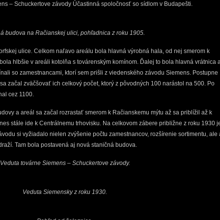
ns – Schuckertove závody Účastinná spoločnosť so sídlom v Budapešti.
á budova na Račianskej ulici, pohľadnica z roku 1905.
rfskej ulice. Celkom naľavo areálu bola hlavná výrobná hala, od nej smerom k
ola hlbšie v areáli kotolňa s továrenským komínom. Ďalej to bola hlavná vrátnica 
nali so zamestnancami, ktorí sem prišli z viedenského závodu Siemens. Postupne
m sa začal zväčšovať ich celkový počet, ktorý z pôvodných 100 narástol na 500. Po
al cez 1100.
dovy a areál sa začal rozrastať smerom k Račianskemu mýtu až sa priblížil až k
dnes stále ide k Centrálnemu trhovisku. Na celkovom zábere približne z roku 1930 j
ávodu si vyžiadalo nielen zvýšenie počtu zamestnancov, rozšírenie sortimentu, ale 
ádraží. Tam bola postavená aj nová staničná budova.
Veduta továrne Siemens – Schuckertove závody.
Veduta Siemensky z roku 1930.