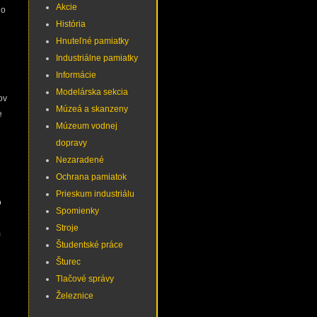
Akcie
do
História
Hnuteľné pamiatky
Industriálne pamiatky
Informácie
Modelárska sekcia
ov
Múzeá a skanzeny
e
Múzeum vodnej
dopravy
Nezaradené
Ochrana pamiatok
Prieskum industriálu
o
Spomienky
Stroje
m
Študentské práce
Šturec
Tlačové správy
Železnice