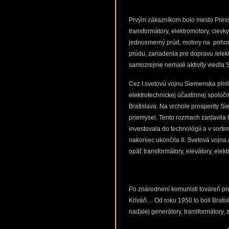
Prvým zákazníkom bolo mesto Pressbu
transformátory, elektromotory, cievky
jednosmerný prúd, motory na pohon v
prúdu, zariadenia pre dopravu /elekt
samozrejme nemalé aktivity viedla Si
Cez I.svetovú vojnu Siemenska plni
elektrotechnickej účastinnej spoloč
Bratislava. Na vrchole prosperity Si
priemysel. Tento rozmach zastavila 
investovala do technológií a v sorti
nakoniec ukončila II. Svetová vojna
opäť transformátory, elevátory, elektr
Po znárodnení komunisti továreň pr
Kriváň… Od roku 1950 to boli Bratisl
naďalej generátory, transformátory, z