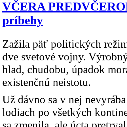
VČERA PREDVČEROM –
príbehy
Zažila päť politických režimo
dve svetové vojny. Výrobný
hlad, chudobu, úpadok mor
existenčnú neistotu.
Už dávno sa v nej nevyrába 
lodiach po všetkých kontine
sa zmenila, ale úcta pretrva