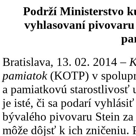
Podrží Ministerstvo ku
vyhlasovaní pivovaru
pa
Bratislava, 13. 02. 2014 –
K
pamiatok
(KOTP) v spoluprá
a pamiatkovú starostlivosť 
je isté, či sa podarí vyhlás
bývalého pivovaru Stein za 
môže dôjsť k ich zničeniu. 