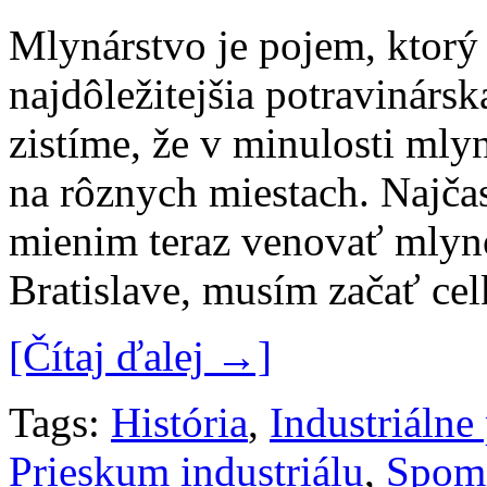
Mlynárstvo je pojem, ktor
najdôležitejšia potravinárs
zistíme, že v minulosti mly
na rôznych miestach. Najčas
mienim teraz venovať mlyno
Bratislave, musím začať ce
[Čítaj ďalej →]
Tags:
História
,
Industriálne
Prieskum industriálu
,
Spom