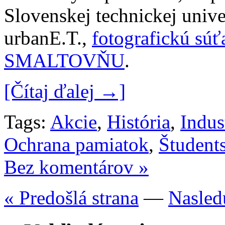
Slovenskej technickej unive
urbanE.T.,
fotografickú s
SMALTOVŇU
.
[Čítaj ďalej →]
Tags:
Akcie
,
História
,
Indus
Ochrana pamiatok
,
Študent
Bez komentárov »
« Predošlá strana
—
Nasled