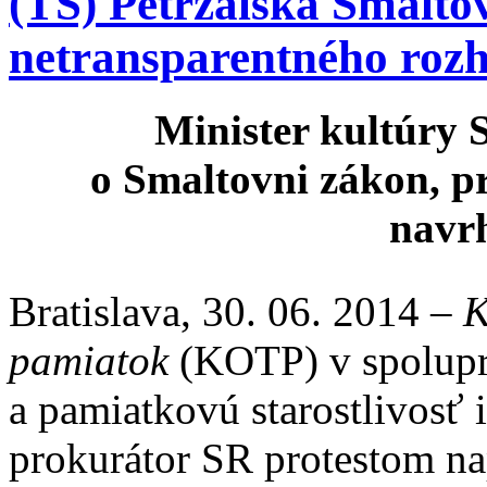
(TS) Petržalská Smalto
netransparentného roz
Minister kultúry 
o Smaltovni zákon, p
navrh
Bratislava, 30. 06. 2014 –
K
pamiatok
(KOTP) v spoluprá
a pamiatkovú starostlivosť 
prokurátor SR protestom na